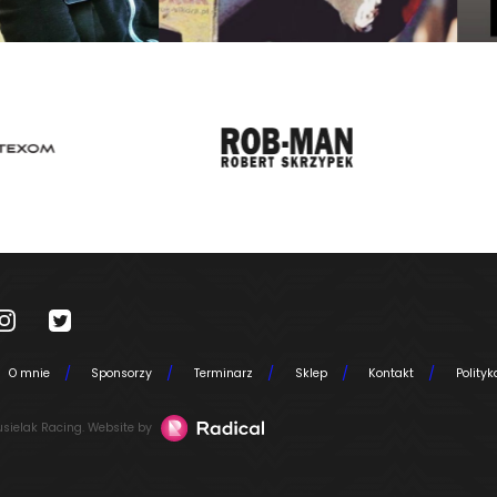
O mnie
Sponsorzy
Terminarz
Sklep
Kontakt
Polity
sielak Racing. Website by